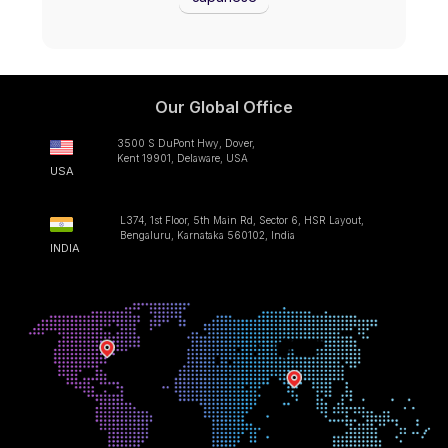
Our Global Office
3500 S DuPont Hwy, Dover,
Kent 19901, Delaware, USA
USA
L374, 1st Floor, 5th Main Rd, Sector 6, HSR Layout,
Bengaluru, Karnataka 560102, India
INDIA