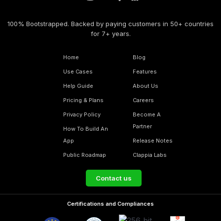
100% Bootstrapped. Backed by paying customers in 50+ countries
for 7+ years.
Home
Blog
Use Cases
Features
Help Guide
About Us
Pricing & Plans
Careers
Privacy Policy
Become A
Partner
How To Build An
App
Release Notes
Public Roadmap
Clappia Labs
Contact us
Certifications and Compliances